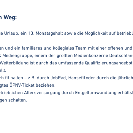
en Weg:
e Urlaub, ein 13. Monatsgehalt sowie die Möglichkeit auf betrie
ten und ein familiäres und kollegiales Team mit einer offenen u
K Mediengruppe, einem der größten Medienkonzerne Deutschlands
nd Weiterbildung ist durch das umfassende Qualifizierungsangeb
lt.
h fit halten – z.B. durch JobRad, Hansefit oder durch die jährl
gtes ÖPNV-Ticket beziehen.
trieblichen Altersversorgung durch Entgeltumwandlung erhältst
gen schalten.