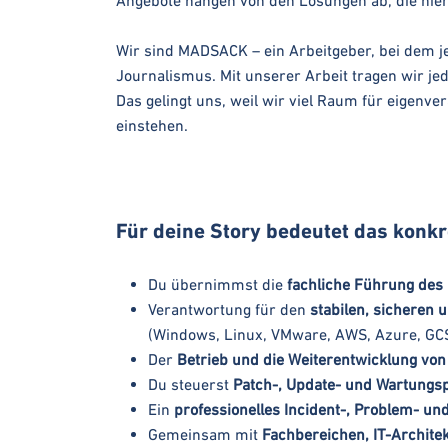
Angebote hängen von den Lösungen ab, die hier
Wir sind MADSACK – ein Arbeitgeber, bei dem je
Journalismus. Mit unserer Arbeit tragen wir je
Das gelingt uns, weil wir viel Raum für eigen
einstehen.
Für deine Story bedeutet das konkr
Du übernimmst die
fachliche Führung de
Verantwortung für den
stabilen, sicheren 
(Windows, Linux, VMware, AWS, Azure, GC
Der
Betrieb und die Weiterentwicklung vo
Du steuerst
Patch-, Update- und Wartungs
Ein
professionelles Incident-, Problem- 
Gemeinsam mit
Fachbereichen, IT-Architek